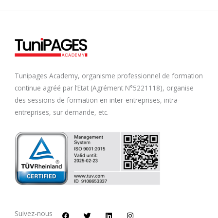
Tunipages Academy, organisme professionnel de formation
continue agréé par l’Etat (Agrément N°5221118), organise
des sessions de formation en inter-entreprises, intra-
entreprises, sur demande, etc.
F
T
L
I
a
w
i
n
c
i
n
s
Suivez-nous