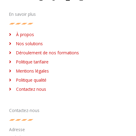
e
t
k
t
b
t
e
a
o
e
d
g
En savoir plus
o
r
i
r
k
n
a
m
À propos
Nos solutions
Déroulement de nos formations
Politique tarifaire
Mentions légales
Politique qualité
Contactez nous
Contactez-nous
Adresse