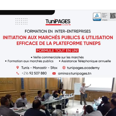
Formation
en
inter-
entreprises:
Initiation
aux
marchés
publics
et
utilisation
de
la
plateforme
Tuneps