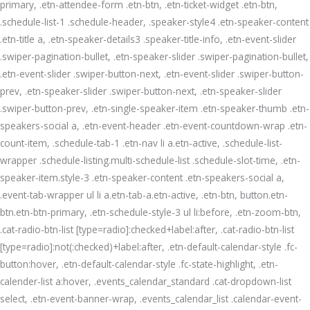
primary, .etn-attendee-form .etn-btn, .etn-ticket-widget .etn-btn,
.schedule-list-1 .schedule-header, .speaker-style4 .etn-speaker-content
.etn-title a, .etn-speaker-details3 .speaker-title-info, .etn-event-slider
.swiper-pagination-bullet, .etn-speaker-slider .swiper-pagination-bullet,
.etn-event-slider .swiper-button-next, .etn-event-slider .swiper-button-
prev, .etn-speaker-slider .swiper-button-next, .etn-speaker-slider
.swiper-button-prev, .etn-single-speaker-item .etn-speaker-thumb .etn-
speakers-social a, .etn-event-header .etn-event-countdown-wrap .etn-
count-item, .schedule-tab-1 .etn-nav li a.etn-active, .schedule-list-
wrapper .schedule-listing.multi-schedule-list .schedule-slot-time, .etn-
speaker-item.style-3 .etn-speaker-content .etn-speakers-social a,
.event-tab-wrapper ul li a.etn-tab-a.etn-active, .etn-btn, button.etn-
btn.etn-btn-primary, .etn-schedule-style-3 ul li:before, .etn-zoom-btn,
.cat-radio-btn-list [type=radio]:checked+label:after, .cat-radio-btn-list
[type=radio]:not(:checked)+label:after, .etn-default-calendar-style .fc-
button:hover, .etn-default-calendar-style .fc-state-highlight, .etn-
calender-list a:hover, .events_calendar_standard .cat-dropdown-list
select, .etn-event-banner-wrap, .events_calendar_list .calendar-event-