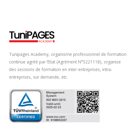
Tunipages Academy, organisme professionnel de formation
continue agréé par l’Etat (Agrément N°5221118), organise
des sessions de formation en inter-entreprises, intra-
entreprises, sur demande, etc.
F
T
L
I
a
w
i
n