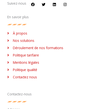
c
i
n
s
Suivez-nous
e
t
k
t
b
t
e
a
o
e
d
g
En savoir plus
o
r
i
r
k
n
a
m
À propos
Nos solutions
Déroulement de nos formations
Politique tarifaire
Mentions légales
Politique qualité
Contactez nous
Contactez-nous