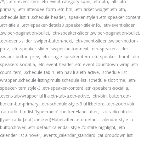
/*; } .etn-event-item .etn-event-category span, .etn-btn, .attr-btn-
primary, .etn-attendee-form .etn-btn, .etn-ticket-widget .etn-btn,
.schedule-list-1 .schedule-header, .speaker-style4 .etn-speaker-content
.etn-title a, .etn-speaker-details3 .speaker-title-info, .etn-event-slider
.swiper-pagination-bullet, .etn-speaker-slider .swiper-pagination-bullet,
.etn-event-slider .swiper-button-next, .etn-event-slider .swiper-button-
prev, .etn-speaker-slider .swiper-button-next, .etn-speaker-slider
.swiper-button-prev, .etn-single-speaker-item .etn-speaker-thumb .etn-
speakers-social a, .etn-event-header .etn-event-countdown-wrap .etn-
count-item, .schedule-tab-1 .etn-nav li a.etn-active, .schedule-list-
wrapper .schedule-listing.multi-schedule-list .schedule-slot-time, .etn-
speaker-item.style-3 .etn-speaker-content .etn-speakers-social a,
.event-tab-wrapper ul li a.etn-tab-a.etn-active, .etn-btn, button.etn-
btn.etn-btn-primary, .etn-schedule-style-3 ul li:before, .etn-zoom-btn,
.cat-radio-btn-list [type=radio]:checked+label:after, .cat-radio-btn-list
[type=radio]:not(:checked)+label:after, .etn-default-calendar-style .fc-
button:hover, .etn-default-calendar-style .fc-state-highlight, .etn-
calender-list a:hover, .events_calendar_standard .cat-dropdown-list