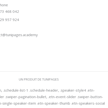
phone
73 468 042
29 957 924
ct@tunipages.academy
UN PRODUIT DE TUNIPAGES
n, .schedule-list-1 .schedule-header, .speaker-style4 .etn-
ider .swiper-pagination-bullet, .etn-event-slider .swiper-button-
etn-single-speaker-item .etn-speaker-thumb .etn-speakers-social