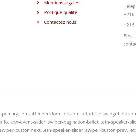
Mentions légales
Télé
Politique qualité
+216 
Contactez nous
+216 
Email
conta
n-primary, .etn-attendee-form .etn-btn, .etn-ticket-widget .etn-bt
-info, .etn-event-slider .swiper-pagination-bullet, .etn-speaker-sl
 .swiper-button-next, .etn-speaker-slider .swiper-button-prev, .