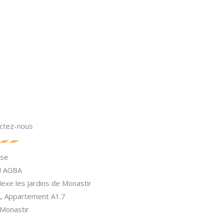
ctez-nous
sse
El AGBA
exe les Jardins de Monastir
A, Appartement A1.7
Monastir