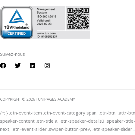
Suivez-nous
F
T
L
I
a
w
i
n
c
i
n
s
e
t
k
t
b
t
e
a
o
e
d
g
COPYRIGHT © 2026 TUNIPAGES ACADEMY
o
r
i
r
k
n
a
m
/*; } .etn-event-item .etn-event-category span, .etn-btn, .attr-bt
speaker-content .etn-title a, .etn-speaker-details3 .speaker-title
next, .etn-event-slider .swiper-button-prev, .etn-speaker-slider