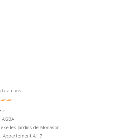
ctez-nous
sse
El AGBA
exe les Jardins de Monastir
A, Appartement A1.7