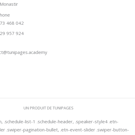
Monastir
phone
73 468 042
29 957 924
ct@tunipages.academy
UN PRODUIT DE TUNIPAGES
n, .schedule-list-1 .schedule-header, .speaker-style4 .etn-
ider .swiper-pagination-bullet, .etn-event-slider .swiper-button-