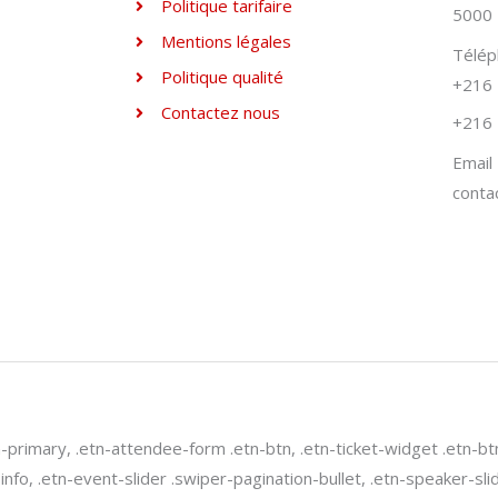
Politique tarifaire
5000 
Mentions légales
Télé
Politique qualité
+216 
Contactez nous
+216 
Email
conta
n-primary, .etn-attendee-form .etn-btn, .etn-ticket-widget .etn-bt
-info, .etn-event-slider .swiper-pagination-bullet, .etn-speaker-sl