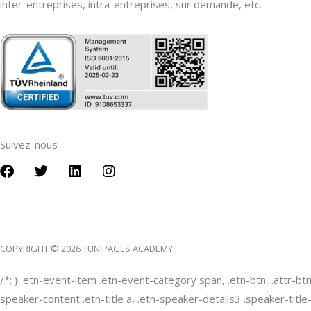
inter-entreprises, intra-entreprises, sur demande, etc.
Suivez-nous
F
T
L
I
a
w
i
n
c
i
n
s
e
t
k
t
b
t
e
a
o
e
d
g
COPYRIGHT © 2026 TUNIPAGES ACADEMY
o
r
i
r
k
n
a
m
/*; } .etn-event-item .etn-event-category span, .etn-btn, .attr-bt
speaker-content .etn-title a, .etn-speaker-details3 .speaker-title