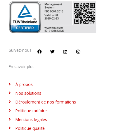
F
T
L
I
a
w
i
n
c
i
n
s
Suivez-nous
e
t
k
t
b
t
e
a
o
e
d
g
En savoir plus
o
r
i
r
k
n
a
m
À propos
Nos solutions
Déroulement de nos formations
Politique tarifaire
Mentions légales
Politique qualité