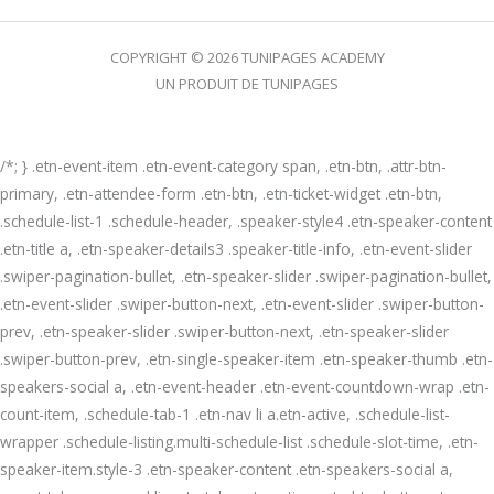
COPYRIGHT © 2026 TUNIPAGES ACADEMY
UN PRODUIT DE TUNIPAGES
/*; } .etn-event-item .etn-event-category span, .etn-btn, .attr-btn-
primary, .etn-attendee-form .etn-btn, .etn-ticket-widget .etn-btn,
.schedule-list-1 .schedule-header, .speaker-style4 .etn-speaker-content
.etn-title a, .etn-speaker-details3 .speaker-title-info, .etn-event-slider
.swiper-pagination-bullet, .etn-speaker-slider .swiper-pagination-bullet,
.etn-event-slider .swiper-button-next, .etn-event-slider .swiper-button-
prev, .etn-speaker-slider .swiper-button-next, .etn-speaker-slider
.swiper-button-prev, .etn-single-speaker-item .etn-speaker-thumb .etn-
speakers-social a, .etn-event-header .etn-event-countdown-wrap .etn-
count-item, .schedule-tab-1 .etn-nav li a.etn-active, .schedule-list-
wrapper .schedule-listing.multi-schedule-list .schedule-slot-time, .etn-
speaker-item.style-3 .etn-speaker-content .etn-speakers-social a,