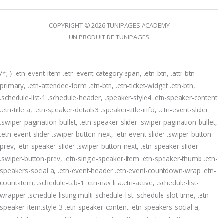
COPYRIGHT © 2026 TUNIPAGES ACADEMY
UN PRODUIT DE TUNIPAGES
/*; } .etn-event-item .etn-event-category span, .etn-btn, .attr-btn-
primary, .etn-attendee-form .etn-btn, .etn-ticket-widget .etn-btn,
.schedule-list-1 .schedule-header, .speaker-style4 .etn-speaker-content
.etn-title a, .etn-speaker-details3 .speaker-title-info, .etn-event-slider
.swiper-pagination-bullet, .etn-speaker-slider .swiper-pagination-bullet,
.etn-event-slider .swiper-button-next, .etn-event-slider .swiper-button-
prev, .etn-speaker-slider .swiper-button-next, .etn-speaker-slider
.swiper-button-prev, .etn-single-speaker-item .etn-speaker-thumb .etn-
speakers-social a, .etn-event-header .etn-event-countdown-wrap .etn-
count-item, .schedule-tab-1 .etn-nav li a.etn-active, .schedule-list-
wrapper .schedule-listing.multi-schedule-list .schedule-slot-time, .etn-
speaker-item.style-3 .etn-speaker-content .etn-speakers-social a,