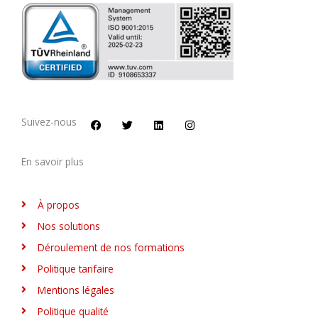
F
T
L
I
a
w
i
n
c
i
n
s
Suivez-nous
e
t
k
t
b
t
e
a
o
e
d
g
En savoir plus
o
r
i
r
k
n
a
m
À propos
Nos solutions
Déroulement de nos formations
Politique tarifaire
Mentions légales
Politique qualité