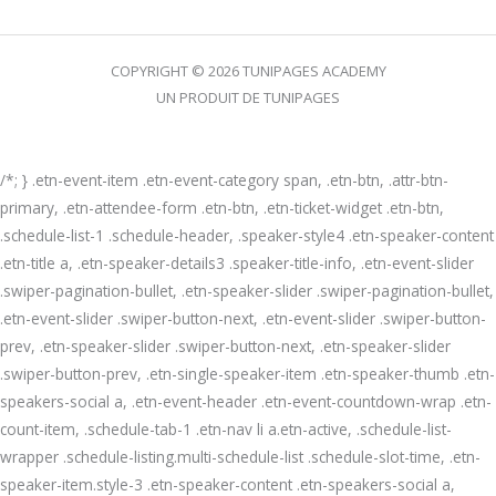
COPYRIGHT © 2026 TUNIPAGES ACADEMY
UN PRODUIT DE TUNIPAGES
/*; } .etn-event-item .etn-event-category span, .etn-btn, .attr-btn-
primary, .etn-attendee-form .etn-btn, .etn-ticket-widget .etn-btn,
.schedule-list-1 .schedule-header, .speaker-style4 .etn-speaker-content
.etn-title a, .etn-speaker-details3 .speaker-title-info, .etn-event-slider
.swiper-pagination-bullet, .etn-speaker-slider .swiper-pagination-bullet,
.etn-event-slider .swiper-button-next, .etn-event-slider .swiper-button-
prev, .etn-speaker-slider .swiper-button-next, .etn-speaker-slider
.swiper-button-prev, .etn-single-speaker-item .etn-speaker-thumb .etn-
speakers-social a, .etn-event-header .etn-event-countdown-wrap .etn-
count-item, .schedule-tab-1 .etn-nav li a.etn-active, .schedule-list-
wrapper .schedule-listing.multi-schedule-list .schedule-slot-time, .etn-
speaker-item.style-3 .etn-speaker-content .etn-speakers-social a,