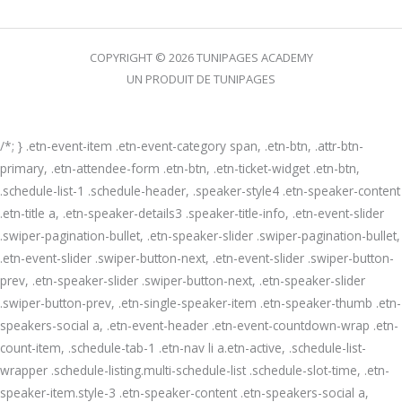
COPYRIGHT © 2026 TUNIPAGES ACADEMY
UN PRODUIT DE TUNIPAGES
/*; } .etn-event-item .etn-event-category span, .etn-btn, .attr-btn-
primary, .etn-attendee-form .etn-btn, .etn-ticket-widget .etn-btn,
.schedule-list-1 .schedule-header, .speaker-style4 .etn-speaker-content
.etn-title a, .etn-speaker-details3 .speaker-title-info, .etn-event-slider
.swiper-pagination-bullet, .etn-speaker-slider .swiper-pagination-bullet,
.etn-event-slider .swiper-button-next, .etn-event-slider .swiper-button-
prev, .etn-speaker-slider .swiper-button-next, .etn-speaker-slider
.swiper-button-prev, .etn-single-speaker-item .etn-speaker-thumb .etn-
speakers-social a, .etn-event-header .etn-event-countdown-wrap .etn-
count-item, .schedule-tab-1 .etn-nav li a.etn-active, .schedule-list-
wrapper .schedule-listing.multi-schedule-list .schedule-slot-time, .etn-
speaker-item.style-3 .etn-speaker-content .etn-speakers-social a,