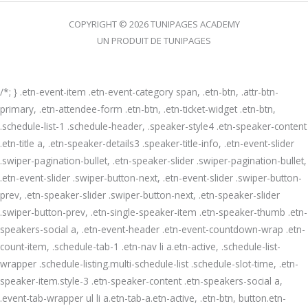
COPYRIGHT © 2026 TUNIPAGES ACADEMY
UN PRODUIT DE TUNIPAGES
/*; } .etn-event-item .etn-event-category span, .etn-btn, .attr-btn-
primary, .etn-attendee-form .etn-btn, .etn-ticket-widget .etn-btn,
.schedule-list-1 .schedule-header, .speaker-style4 .etn-speaker-content
.etn-title a, .etn-speaker-details3 .speaker-title-info, .etn-event-slider
.swiper-pagination-bullet, .etn-speaker-slider .swiper-pagination-bullet,
.etn-event-slider .swiper-button-next, .etn-event-slider .swiper-button-
prev, .etn-speaker-slider .swiper-button-next, .etn-speaker-slider
.swiper-button-prev, .etn-single-speaker-item .etn-speaker-thumb .etn-
speakers-social a, .etn-event-header .etn-event-countdown-wrap .etn-
count-item, .schedule-tab-1 .etn-nav li a.etn-active, .schedule-list-
wrapper .schedule-listing.multi-schedule-list .schedule-slot-time, .etn-
speaker-item.style-3 .etn-speaker-content .etn-speakers-social a,
.event-tab-wrapper ul li a.etn-tab-a.etn-active, .etn-btn, button.etn-