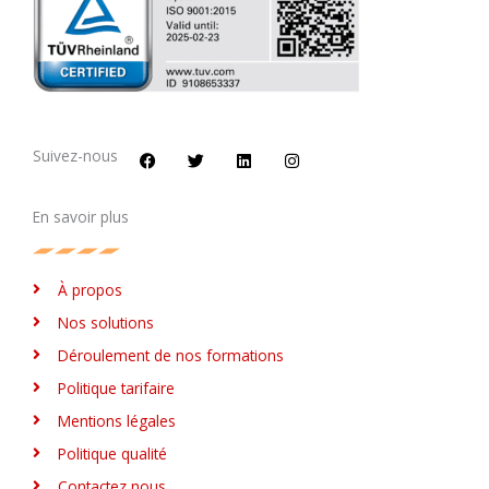
F
T
L
I
a
w
i
n
c
i
n
s
Suivez-nous
e
t
k
t
b
t
e
a
o
e
d
g
En savoir plus
o
r
i
r
k
n
a
m
À propos
Nos solutions
Déroulement de nos formations
Politique tarifaire
Mentions légales
Politique qualité
Contactez nous