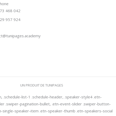
phone
73 468 042
29 957 924
ct@tunipages.academy
UN PRODUIT DE TUNIPAGES
n, .schedule-list-1 .schedule-header, .speaker-style4 .etn-
ider .swiper-pagination-bullet, .etn-event-slider .swiper-button-
etn-single-speaker-item .etn-speaker-thumb .etn-speakers-social