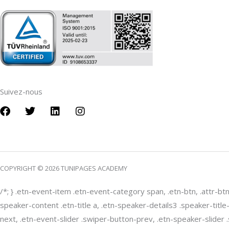
Suivez-nous
F
T
L
I
a
w
i
n
c
i
n
s
e
t
k
t
b
t
e
a
o
e
d
g
COPYRIGHT © 2026 TUNIPAGES ACADEMY
o
r
i
r
k
n
a
m
/*; } .etn-event-item .etn-event-category span, .etn-btn, .attr-bt
speaker-content .etn-title a, .etn-speaker-details3 .speaker-title
next, .etn-event-slider .swiper-button-prev, .etn-speaker-slider