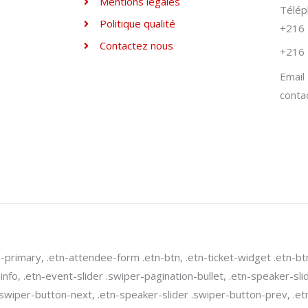
Mentions légales
Télé
Politique qualité
+216 
Contactez nous
+216 
Email
conta
n-primary, .etn-attendee-form .etn-btn, .etn-ticket-widget .etn-bt
-info, .etn-event-slider .swiper-pagination-bullet, .etn-speaker-sl
 .swiper-button-next, .etn-speaker-slider .swiper-button-prev, .