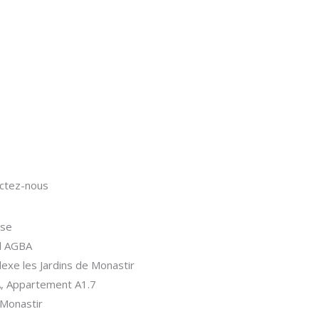
ctez-nous
sse
El AGBA
exe les Jardins de Monastir
A, Appartement A1.7
Monastir