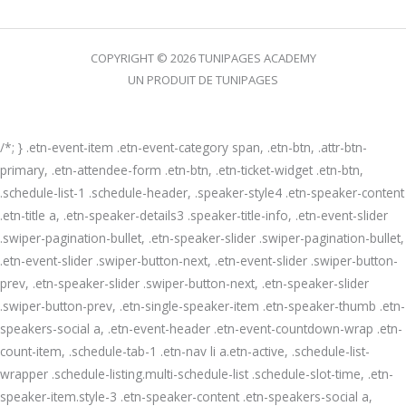
COPYRIGHT © 2026 TUNIPAGES ACADEMY
UN PRODUIT DE TUNIPAGES
/*; } .etn-event-item .etn-event-category span, .etn-btn, .attr-btn-
primary, .etn-attendee-form .etn-btn, .etn-ticket-widget .etn-btn,
.schedule-list-1 .schedule-header, .speaker-style4 .etn-speaker-content
.etn-title a, .etn-speaker-details3 .speaker-title-info, .etn-event-slider
.swiper-pagination-bullet, .etn-speaker-slider .swiper-pagination-bullet,
.etn-event-slider .swiper-button-next, .etn-event-slider .swiper-button-
prev, .etn-speaker-slider .swiper-button-next, .etn-speaker-slider
.swiper-button-prev, .etn-single-speaker-item .etn-speaker-thumb .etn-
speakers-social a, .etn-event-header .etn-event-countdown-wrap .etn-
count-item, .schedule-tab-1 .etn-nav li a.etn-active, .schedule-list-
wrapper .schedule-listing.multi-schedule-list .schedule-slot-time, .etn-
speaker-item.style-3 .etn-speaker-content .etn-speakers-social a,