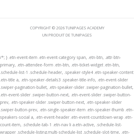
COPYRIGHT © 2026 TUNIPAGES ACADEMY
UN PRODUIT DE TUNIPAGES
/*; } .etn-event-item .etn-event-category span, .etn-btn, .attr-btn-
primary, .etn-attendee-form .etn-btn, .etn-ticket-widget .etn-btn,
.schedule-list-1 .schedule-header, .speaker-style4 .etn-speaker-content
.etn-title a, .etn-speaker-details3 .speaker-title-info, .etn-event-slider
.swiper-pagination-bullet, .etn-speaker-slider .swiper-pagination-bullet,
.etn-event-slider .swiper-button-next, .etn-event-slider .swiper-button-
prev, .etn-speaker-slider .swiper-button-next, .etn-speaker-slider
.swiper-button-prev, .etn-single-speaker-item .etn-speaker-thumb .etn-
speakers-social a, .etn-event-header .etn-event-countdown-wrap .etn-
count-item, .schedule-tab-1 .etn-nav li a.etn-active, .schedule-list-
wrapper .schedule-listing.multi-schedule-list .schedule-slot-time, .etn-