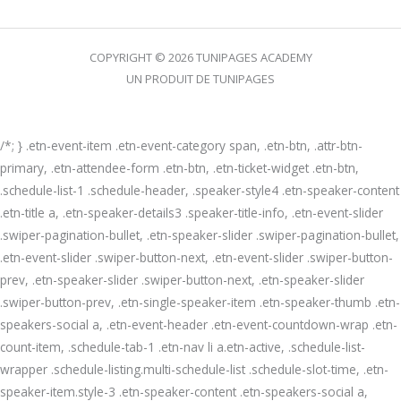
COPYRIGHT © 2026 TUNIPAGES ACADEMY
UN PRODUIT DE TUNIPAGES
/*; } .etn-event-item .etn-event-category span, .etn-btn, .attr-btn-
primary, .etn-attendee-form .etn-btn, .etn-ticket-widget .etn-btn,
.schedule-list-1 .schedule-header, .speaker-style4 .etn-speaker-content
.etn-title a, .etn-speaker-details3 .speaker-title-info, .etn-event-slider
.swiper-pagination-bullet, .etn-speaker-slider .swiper-pagination-bullet,
.etn-event-slider .swiper-button-next, .etn-event-slider .swiper-button-
prev, .etn-speaker-slider .swiper-button-next, .etn-speaker-slider
.swiper-button-prev, .etn-single-speaker-item .etn-speaker-thumb .etn-
speakers-social a, .etn-event-header .etn-event-countdown-wrap .etn-
count-item, .schedule-tab-1 .etn-nav li a.etn-active, .schedule-list-
wrapper .schedule-listing.multi-schedule-list .schedule-slot-time, .etn-
speaker-item.style-3 .etn-speaker-content .etn-speakers-social a,