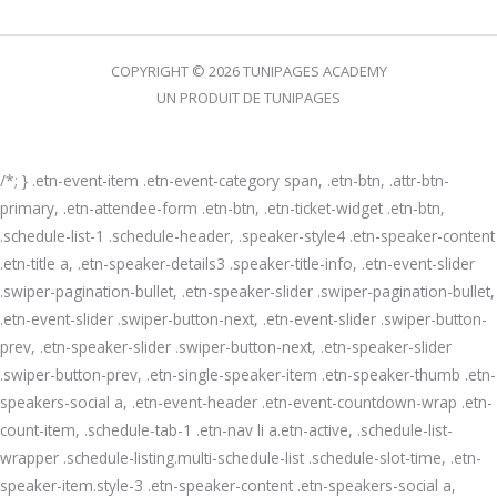
COPYRIGHT © 2026 TUNIPAGES ACADEMY
UN PRODUIT DE TUNIPAGES
/*; } .etn-event-item .etn-event-category span, .etn-btn, .attr-btn-
primary, .etn-attendee-form .etn-btn, .etn-ticket-widget .etn-btn,
.schedule-list-1 .schedule-header, .speaker-style4 .etn-speaker-content
.etn-title a, .etn-speaker-details3 .speaker-title-info, .etn-event-slider
.swiper-pagination-bullet, .etn-speaker-slider .swiper-pagination-bullet,
.etn-event-slider .swiper-button-next, .etn-event-slider .swiper-button-
prev, .etn-speaker-slider .swiper-button-next, .etn-speaker-slider
.swiper-button-prev, .etn-single-speaker-item .etn-speaker-thumb .etn-
speakers-social a, .etn-event-header .etn-event-countdown-wrap .etn-
count-item, .schedule-tab-1 .etn-nav li a.etn-active, .schedule-list-
wrapper .schedule-listing.multi-schedule-list .schedule-slot-time, .etn-
speaker-item.style-3 .etn-speaker-content .etn-speakers-social a,