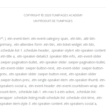
COPYRIGHT © 2026 TUNIPAGES ACADEMY
UN PRODUIT DE TUNIPAGES
/*; } .etn-event-item .etn-event-category span, .etn-btn, .attr-btn-
primary, .etn-attendee-form .etn-btn, .etn-ticket-widget .etn-btn,
.schedule-list-1 .schedule-header, .speaker-style4 .etn-speaker-content
.etn-title a, .etn-speaker-details3 .speaker-title-info, .etn-event-slider
.swiper-pagination-bullet, .etn-speaker-slider .swiper-pagination-bullet,
.etn-event-slider .swiper-button-next, .etn-event-slider .swiper-button-
prev, .etn-speaker-slider .swiper-button-next, .etn-speaker-slider
.swiper-button-prev, .etn-single-speaker-item .etn-speaker-thumb .etn-
speakers-social a, .etn-event-header .etn-event-countdown-wrap .etn-
count-item, .schedule-tab-1 .etn-nav li a.etn-active, .schedule-list-
wrapper .schedule-listing.multi-schedule-list .schedule-slot-time, .etn-
speaker-item.style-3 .etn-speaker-content .etn-speakers-social a,