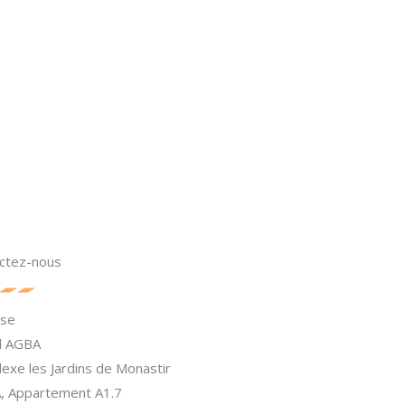
ctez-nous
sse
El AGBA
exe les Jardins de Monastir
A, Appartement A1.7