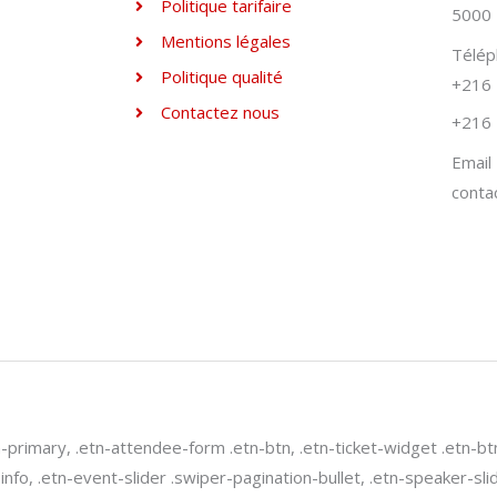
Politique tarifaire
5000 
Mentions légales
Télé
Politique qualité
+216 
Contactez nous
+216 
Email
conta
n-primary, .etn-attendee-form .etn-btn, .etn-ticket-widget .etn-bt
-info, .etn-event-slider .swiper-pagination-bullet, .etn-speaker-sl