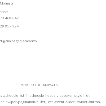
Monastir
phone
73 468 042
29 957 924
ct@tunipages.academy
UN PRODUIT DE TUNIPAGES
n, .schedule-list-1 .schedule-header, .speaker-style4 .etn-
ider .swiper-pagination-bullet, .etn-event-slider .swiper-button-