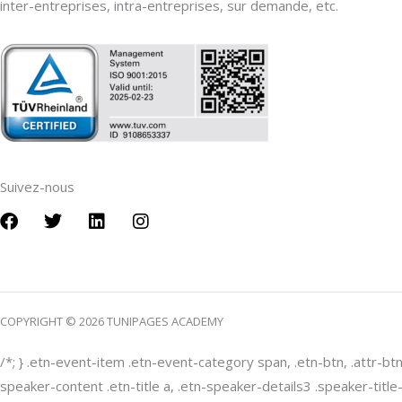
inter-entreprises, intra-entreprises, sur demande, etc.
Suivez-nous
F
T
L
I
a
w
i
n
c
i
n
s
e
t
k
t
b
t
e
a
o
e
d
g
COPYRIGHT © 2026 TUNIPAGES ACADEMY
o
r
i
r
k
n
a
m
/*; } .etn-event-item .etn-event-category span, .etn-btn, .attr-bt
speaker-content .etn-title a, .etn-speaker-details3 .speaker-title