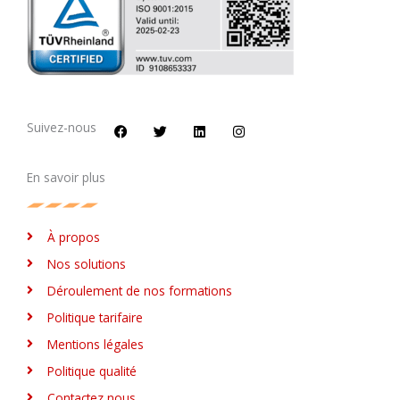
F
T
L
I
a
w
i
n
c
i
n
s
Suivez-nous
e
t
k
t
b
t
e
a
o
e
d
g
En savoir plus
o
r
i
r
k
n
a
m
À propos
Nos solutions
Déroulement de nos formations
Politique tarifaire
Mentions légales
Politique qualité
Contactez nous