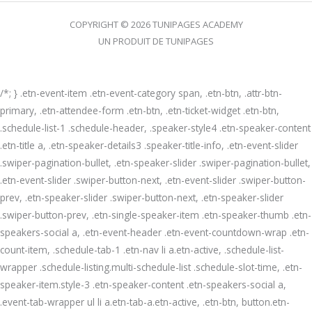
COPYRIGHT © 2026 TUNIPAGES ACADEMY
UN PRODUIT DE TUNIPAGES
/*; } .etn-event-item .etn-event-category span, .etn-btn, .attr-btn-
primary, .etn-attendee-form .etn-btn, .etn-ticket-widget .etn-btn,
.schedule-list-1 .schedule-header, .speaker-style4 .etn-speaker-content
.etn-title a, .etn-speaker-details3 .speaker-title-info, .etn-event-slider
.swiper-pagination-bullet, .etn-speaker-slider .swiper-pagination-bullet,
.etn-event-slider .swiper-button-next, .etn-event-slider .swiper-button-
prev, .etn-speaker-slider .swiper-button-next, .etn-speaker-slider
.swiper-button-prev, .etn-single-speaker-item .etn-speaker-thumb .etn-
speakers-social a, .etn-event-header .etn-event-countdown-wrap .etn-
count-item, .schedule-tab-1 .etn-nav li a.etn-active, .schedule-list-
wrapper .schedule-listing.multi-schedule-list .schedule-slot-time, .etn-
speaker-item.style-3 .etn-speaker-content .etn-speakers-social a,
.event-tab-wrapper ul li a.etn-tab-a.etn-active, .etn-btn, button.etn-