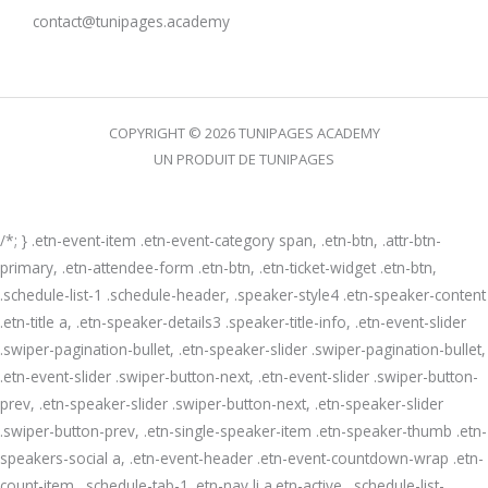
contact@tunipages.academy
COPYRIGHT © 2026 TUNIPAGES ACADEMY
UN PRODUIT DE TUNIPAGES
/*; } .etn-event-item .etn-event-category span, .etn-btn, .attr-btn-
primary, .etn-attendee-form .etn-btn, .etn-ticket-widget .etn-btn,
.schedule-list-1 .schedule-header, .speaker-style4 .etn-speaker-content
.etn-title a, .etn-speaker-details3 .speaker-title-info, .etn-event-slider
.swiper-pagination-bullet, .etn-speaker-slider .swiper-pagination-bullet,
.etn-event-slider .swiper-button-next, .etn-event-slider .swiper-button-
prev, .etn-speaker-slider .swiper-button-next, .etn-speaker-slider
.swiper-button-prev, .etn-single-speaker-item .etn-speaker-thumb .etn-
speakers-social a, .etn-event-header .etn-event-countdown-wrap .etn-
count-item, .schedule-tab-1 .etn-nav li a.etn-active, .schedule-list-