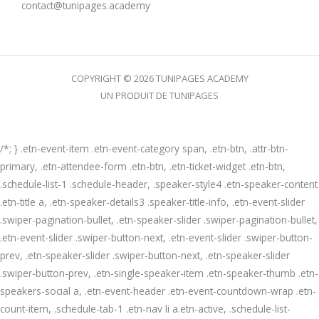
contact@tunipages.academy
COPYRIGHT © 2026 TUNIPAGES ACADEMY
UN PRODUIT DE TUNIPAGES
/*; } .etn-event-item .etn-event-category span, .etn-btn, .attr-btn-
primary, .etn-attendee-form .etn-btn, .etn-ticket-widget .etn-btn,
.schedule-list-1 .schedule-header, .speaker-style4 .etn-speaker-content
.etn-title a, .etn-speaker-details3 .speaker-title-info, .etn-event-slider
.swiper-pagination-bullet, .etn-speaker-slider .swiper-pagination-bullet,
.etn-event-slider .swiper-button-next, .etn-event-slider .swiper-button-
prev, .etn-speaker-slider .swiper-button-next, .etn-speaker-slider
.swiper-button-prev, .etn-single-speaker-item .etn-speaker-thumb .etn-
speakers-social a, .etn-event-header .etn-event-countdown-wrap .etn-
count-item, .schedule-tab-1 .etn-nav li a.etn-active, .schedule-list-