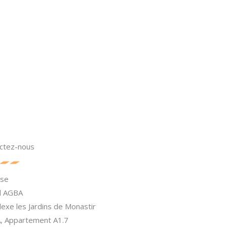
ctez-nous
sse
El AGBA
exe les Jardins de Monastir
A, Appartement A1.7