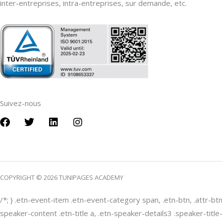
inter-entreprises, intra-entreprises, sur demande, etc.
Suivez-nous
F
T
L
I
a
w
i
n
c
i
n
s
e
t
k
t
b
t
e
a
o
e
d
g
COPYRIGHT © 2026 TUNIPAGES ACADEMY
o
r
i
r
k
n
a
m
/*; } .etn-event-item .etn-event-category span, .etn-btn, .attr-bt
speaker-content .etn-title a, .etn-speaker-details3 .speaker-title