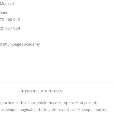
Monastir
phone
73 468 042
29 957 924
ct@tunipages.academy
UN PRODUIT DE TUNIPAGES
n, .schedule-list-1 .schedule-header, .speaker-style4 .etn-
ider .swiper-pagination-bullet, .etn-event-slider .swiper-button-