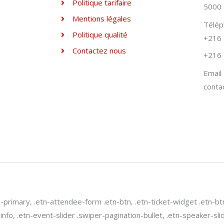
Politique tarifaire
5000 
Mentions légales
Télé
Politique qualité
+216 
Contactez nous
+216 
Email
conta
n-primary, .etn-attendee-form .etn-btn, .etn-ticket-widget .etn-bt
-info, .etn-event-slider .swiper-pagination-bullet, .etn-speaker-sl