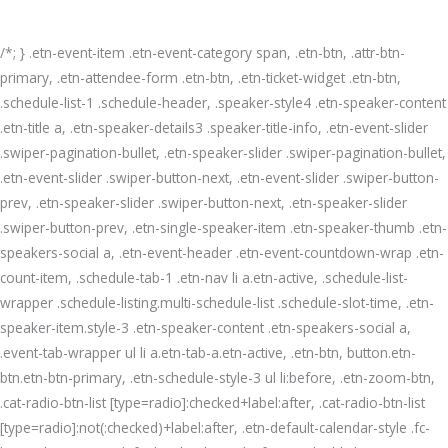
/*; } .etn-event-item .etn-event-category span, .etn-btn, .attr-btn-
primary, .etn-attendee-form .etn-btn, .etn-ticket-widget .etn-btn,
.schedule-list-1 .schedule-header, .speaker-style4 .etn-speaker-content
.etn-title a, .etn-speaker-details3 .speaker-title-info, .etn-event-slider
.swiper-pagination-bullet, .etn-speaker-slider .swiper-pagination-bullet,
.etn-event-slider .swiper-button-next, .etn-event-slider .swiper-button-
prev, .etn-speaker-slider .swiper-button-next, .etn-speaker-slider
.swiper-button-prev, .etn-single-speaker-item .etn-speaker-thumb .etn-
speakers-social a, .etn-event-header .etn-event-countdown-wrap .etn-
count-item, .schedule-tab-1 .etn-nav li a.etn-active, .schedule-list-
wrapper .schedule-listing.multi-schedule-list .schedule-slot-time, .etn-
speaker-item.style-3 .etn-speaker-content .etn-speakers-social a,
.event-tab-wrapper ul li a.etn-tab-a.etn-active, .etn-btn, button.etn-
btn.etn-btn-primary, .etn-schedule-style-3 ul li:before, .etn-zoom-btn,
.cat-radio-btn-list [type=radio]:checked+label:after, .cat-radio-btn-list
[type=radio]:not(:checked)+label:after, .etn-default-calendar-style .fc-