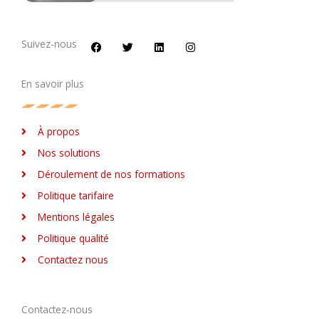
F
T
L
I
a
w
i
n
c
i
n
s
Suivez-nous
e
t
k
t
b
t
e
a
o
e
d
g
En savoir plus
o
r
i
r
k
n
a
m
À propos
Nos solutions
Déroulement de nos formations
Politique tarifaire
Mentions légales
Politique qualité
Contactez nous
Contactez-nous